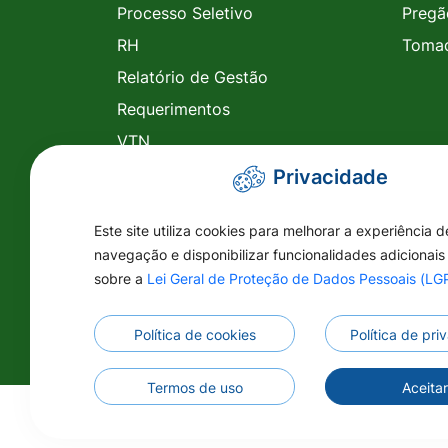
Processo Seletivo
Pregã
RH
Tomad
Relatório de Gestão
Requerimentos
VTN
RH
Privacidade
Legislação
Este site utiliza cookies para melhorar a experiência d
Planejamento
navegação e disponibilizar funcionalidades adicionais
Ações das Secretarias
sobre a
Lei Geral de Proteção de Dados Pessoais (L
Escalas Médicas
Política de cookies
Política de pr
Termos de uso
Aceita
©2026 - Prefeitura Municipal de Vila Rica 