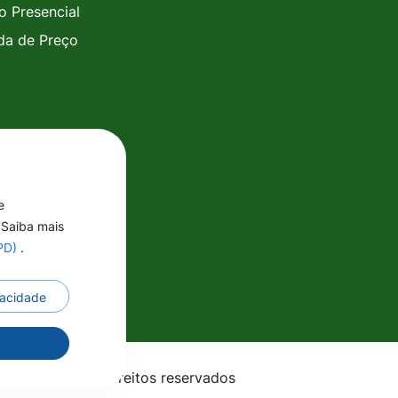
o Presencial
a de Preço
e
 Saiba mais
GPD)
.
ivacidade
r
- MT - Todos os direitos reservados