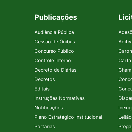
Publicações
Lic
Audiência Pública
Ades
Cessão de Ônibus
Aditi
Concurso Público
Caron
Controle Interno
Carta
Decreto de Diárias
Chama
Decretos
Conco
Editais
Concu
Instruções Normativas
Dispe
Notificações
Inexig
Plano Estratégico Institucional
Leilão
Portarias
Pregã