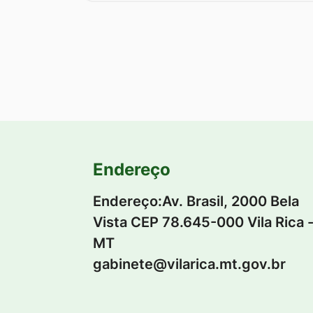
Ir
para
o
rodapé
[alt+4]
Endereço
Endereço:Av. Brasil, 2000 Bela
Vista CEP 78.645-000 Vila Rica 
MT
gabinete@vilarica.mt.gov.br