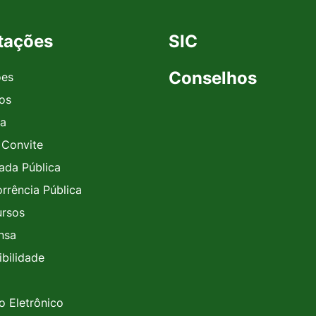
itações
SIC
Conselhos
ões
vos
a
 Convite
da Pública
rrência Pública
rsos
nsa
ibilidade
o Eletrônico