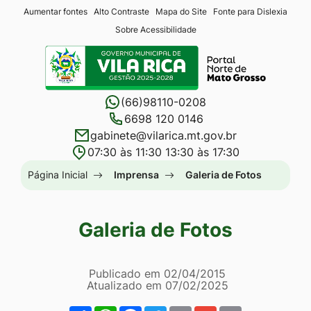
Seção
Ir
Aumentar fontes
Alto Contraste
Mapa do Site
Fonte para Dislexia
Sobre Acessibilidade
de
para
Seção
atalhos
o
do
e
conteúdo
menu
links
[alt+1]
(66)98110-0208
principal
de
Ir
6698 120 0146
gabinete@vilarica.mt.gov.br
acessibilidade
para
07:30 às 11:30 13:30 às 17:30
o
Seção
Página Inicial
Imprensa
Galeria de Fotos
menu
do
[alt+2]
menu
Ir
Galeria de Fotos
principal
para
a
Página Galeria de Fotos
Informações
Publicado em
02/04/2015
busca
Atualizado em
07/02/2025
de
[alt+3]