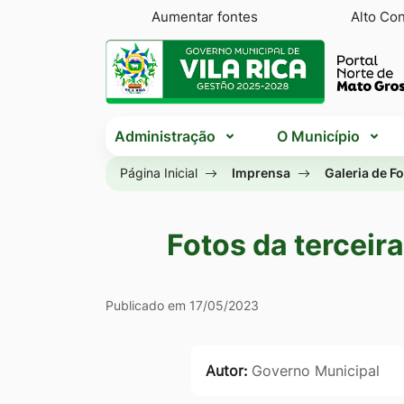
Seção
Ir
Aumentar fontes
Alto Con
de
para
Seção
atalhos
o
do
e
conteúdo
menu
Seção
links
[alt+1]
principal
Administração
O Município
do
de
Ir
menu
Página Inicial
Imprensa
Galeria de F
acessibilidade
para
principal
o
menu
Fotos da terceira
[alt+2]
Ir
Galeria Fotos 
Publicado em 17/05/2023
para
a
busca
Autor:
Governo Municipal
[alt+3]