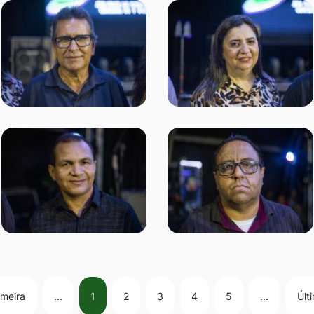
imeira
...
1
2
3
4
5
...
Últ