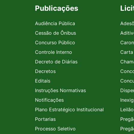
Publicações
Lic
Audiência Pública
Ades
Cessão de Ônibus
Aditi
Concurso Público
Caron
Controle Interno
Carta
Decreto de Diárias
Chama
Decretos
Conco
Editais
Concu
Instruções Normativas
Dispe
Notificações
Inexig
Plano Estratégico Institucional
Leilão
Portarias
Pregã
Processo Seletivo
Pregã