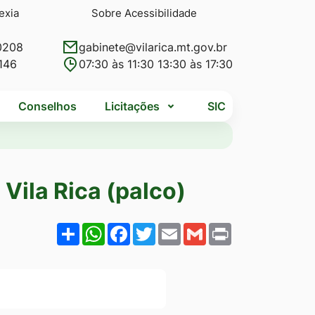
exia
Sobre Acessibilidade
0208
gabinete@vilarica.mt.gov.br
146
07:30 às 11:30 13:30 às 17:30
Conselhos
Licitações
SIC
 Vila Rica (palco)
Share
WhatsApp
Facebook
Twitter
Email
Gmail
Print
sta de aniversário d