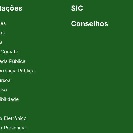
itações
SIC
Conselhos
ões
vos
a
 Convite
da Pública
rrência Pública
rsos
nsa
ibilidade
o Eletrônico
o Presencial