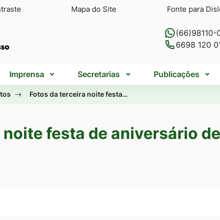
traste
Mapa do Site
Fonte para Disl
(66)98110-
6698 120 0
Imprensa
Secretarias
Publicações
otos
Fotos da terceira noite festa…
 noite festa de aniversário de
da terceira noite fe