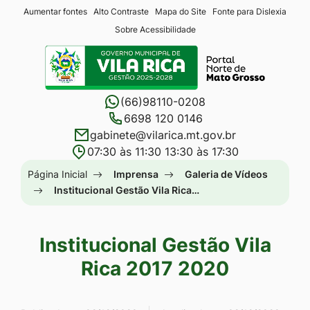
Seção
Ir
Aumentar fontes
Alto Contraste
Mapa do Site
Fonte para Dislexia
Sobre Acessibilidade
de
para
Seção
atalhos
o
do
e
conteúdo
menu
links
[alt+1]
(66)98110-0208
principal
de
Ir
6698 120 0146
gabinete@vilarica.mt.gov.br
acessibilidade
para
07:30 às 11:30 13:30 às 17:30
o
Seção
Página Inicial
Imprensa
Galeria de Vídeos
menu
do
Institucional Gestão Vila Rica…
[alt+2]
menu
Ir
principal
para
Institucional Gestão Vila
a
Rica 2017 2020
busca
[alt+3]