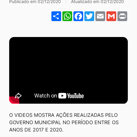
Galeria Institucional Gest
Publicado em 02/12/2020
Atualizado em 02/12/2020
Ir
Share
WhatsApp
Facebook
Twitter
Email
Gmail
Pri
para
o
rodapé
[alt+4]
O VIDEOS MOSTRA AÇÕES REALIZADAS PELO
GOVERNO MUNICIPAL NO PERÍODO ENTRE OS
ANOS DE 2017 E 2020.