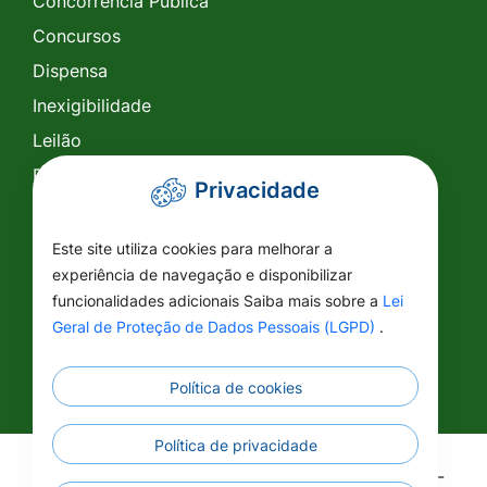
Concorrência Pública
Concursos
Dispensa
Inexigibilidade
Leilão
Pregão Eletrônico
Privacidade
Pregão Presencial
Tomada de Preço
Este site utiliza cookies para melhorar a
experiência de navegação e disponibilizar
SIC
funcionalidades adicionais Saiba mais sobre a
Lei
Conselhos
Geral de Proteção de Dados Pessoais (LGPD)
.
Política de cookies
Política de privacidade
©2026 - Prefeitura Municipal de Vila Rica - MT -