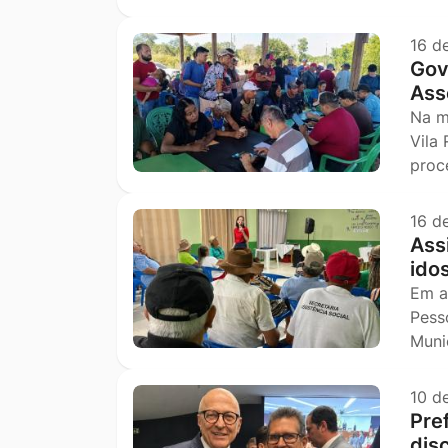
16 d
Gov
Ass
Na m
Vila
proc
16 d
Ass
ido
Em a
Pess
Muni
10 d
Pre
dis