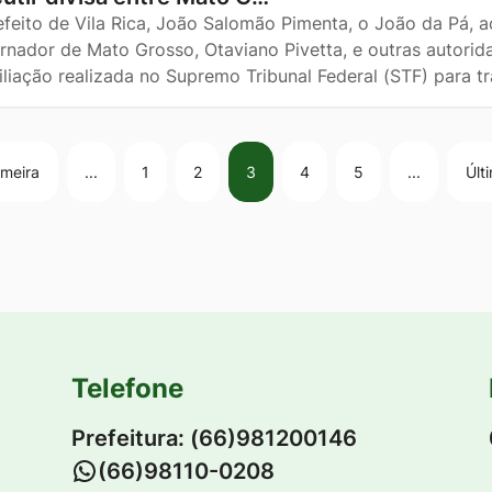
efeito de Vila Rica, João Salomão Pimenta, o João da Pá, 
rnador de Mato Grosso, Otaviano Pivetta, e outras autorid
liação realizada no Supremo Tribunal Federal (STF) para tra
imeira
...
1
2
3
4
5
...
Últ
Telefone
Prefeitura: (66)981200146
-
(66)98110-0208