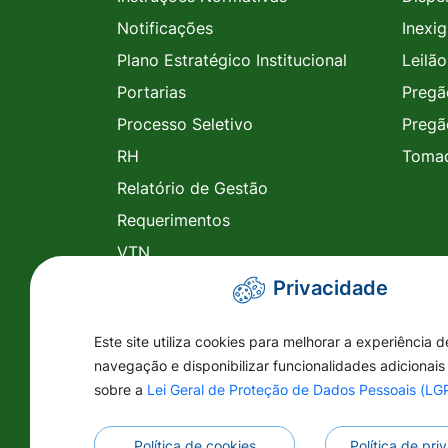
Notificações
Inexig
Plano Estratégico Institucional
Leilão
Portarias
Pregã
Processo Seletivo
Pregã
RH
Tomad
Relatório de Gestão
Requerimentos
VTN
RH
Privacidade
Legislação
Este site utiliza cookies para melhorar a experiência d
Planejamento
navegação e disponibilizar funcionalidades adicionais
Ações das Secretarias
sobre a
Lei Geral de Proteção de Dados Pessoais (L
Escalas Médicas
Política de cookies
Política de pr