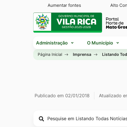
Seção
Ir
Aumentar fontes
Alto Con
de
para
Seção
atalhos
o
do
e
conteúdo
menu
Seção
links
[alt+1]
principal
Administração
O Município
do
de
Ir
menu
Página Inicial
Imprensa
Listando Tod
acessibilidade
para
principal
o
menu
[alt+2]
Ir
Página Listan
Informações
Publicado em
02/01/2018
Atualizado 
para
a
de
busca
publicação
[alt+3]