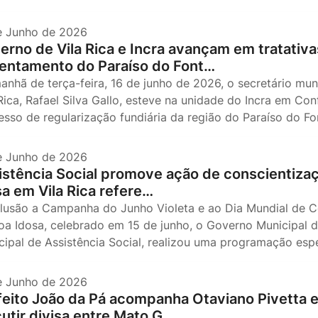
e Junho de 2026
erno de Vila Rica e Incra avançam em tratativa
entamento do Paraíso do Font…
anhã de terça-feira, 16 de junho de 2026, o secretário mun
 Rica, Rafael Silva Gallo, esteve na unidade do Incra em Co
esso de regularização fundiária da região do Paraíso do Fo
e Junho de 2026
istência Social promove ação de conscientizaç
sa em Vila Rica refere…
lusão a Campanha do Junho Violeta e ao Dia Mundial de Co
oa Idosa, celebrado em 15 de junho, o Governo Municipal de
cipal de Assistência Social, realizou uma programação esp
e Junho de 2026
feito João da Pá acompanha Otaviano Pivetta 
cutir divisa entre Mato G…