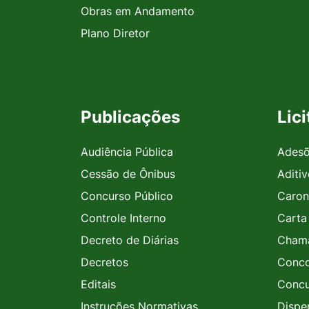
Obras em Andamento
Plano Diretor
Publicações
Lic
Audiência Pública
Ades
Cessão de Ônibus
Aditi
Concurso Público
Caron
Controle Interno
Carta
Decreto de Diárias
Chama
Decretos
Conco
Editais
Concu
Instruções Normativas
Dispe