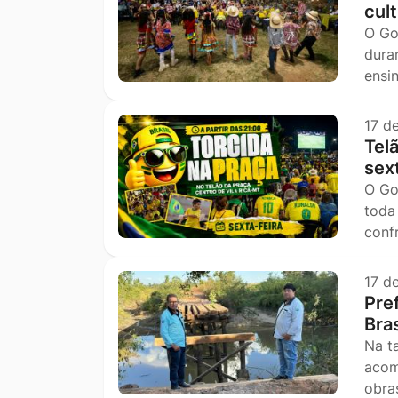
cult
O Go
dura
ensi
17 d
Telã
sex
O Go
toda
conf
17 d
Pre
Bra
Na t
acom
obras