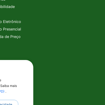
ibilidade
o Eletrônico
o Presencial
a de Preço
e
 Saiba mais
GPD)
.
ivacidade