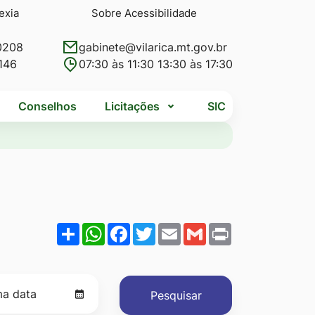
exia
Sobre Acessibilidade
0208
gabinete@vilarica.mt.gov.br
146
07:30 às 11:30 13:30 às 17:30
Conselhos
Licitações
SIC
Share
WhatsApp
Facebook
Twitter
Email
Gmail
Print
Pesquisar