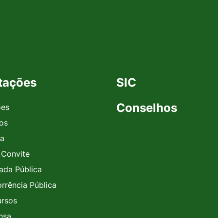
itações
SIC
Conselhos
ões
vos
a
 Convite
da Pública
rrência Pública
rsos
nsa