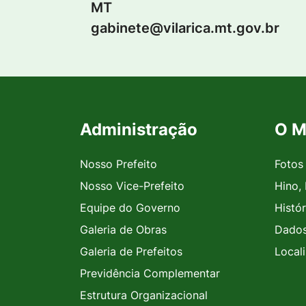
MT
gabinete@vilarica.mt.gov.br
Administração
O M
Seção do Rodapé e Contato
Nosso Prefeito
Fotos
Nosso Vice-Prefeito
Hino,
Equipe do Governo
Histór
Galeria de Obras
Dados
Galeria de Prefeitos
Local
Previdência Complementar
Estrutura Organizacional