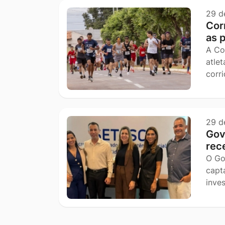
29 d
Cor
as 
A Co
atle
corr
29 d
Gov
rec
O Go
capt
inve