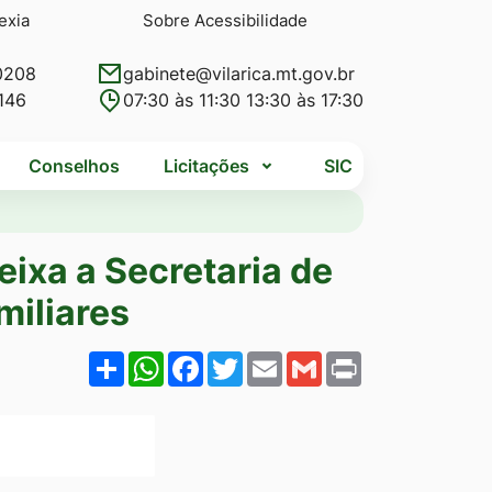
exia
Sobre Acessibilidade
0208
gabinete@vilarica.mt.gov.br
146
07:30 às 11:30 13:30 às 17:30
Conselhos
Licitações
SIC
eixa a Secretaria de
miliares
Share
WhatsApp
Facebook
Twitter
Email
Gmail
Print