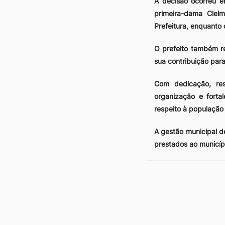
A decisão ocorreu 
primeira-dama Clel
Prefeitura, enquanto
O prefeito também re
sua contribuição para
Com dedicação, res
organização e forta
respeito à população 
A gestão municipal d
prestados ao municíp
Outras notícia