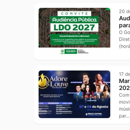
20 d
Aud
par
O Go
Dire
(hor
17 d
Mar
202
Com 
movi
músi
par…