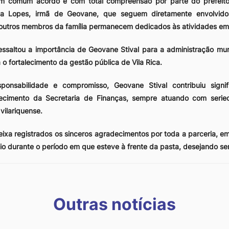
em comum acordo e com total compreensão por parte do prefeit
ma Lopes, irmã de Geovane, que seguem diretamente envolvi
 outros membros da família permanecem dedicados às atividades emp
ssaltou a importância de Geovane Stival para a administração mu
 o fortalecimento da gestão pública de Vila Rica.
ponsabilidade e compromisso, Geovane Stival contribuiu signif
lecimento da Secretaria de Finanças, sempre atuando com seri
vilariquense.
eixa registrados os sinceros agradecimentos por toda a parceria, e
io durante o período em que esteve à frente da pasta, desejando se
s
Outras notícias