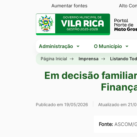
Seção
Ir
Aumentar fontes
Alto Con
de
para
Seção
atalhos
o
do
e
conteúdo
menu
Seção
links
[alt+1]
principal
Administração
O Município
do
de
Ir
menu
Página Inicial
Imprensa
Listando Tod
acessibilidade
para
principal
o
Em decisão familiar
menu
Finança
[alt+2]
Ir
Publicado em 19/05/2026
Atualizado em 21/
para
a
Fonte:
ASCOM/
busca
[alt+3]