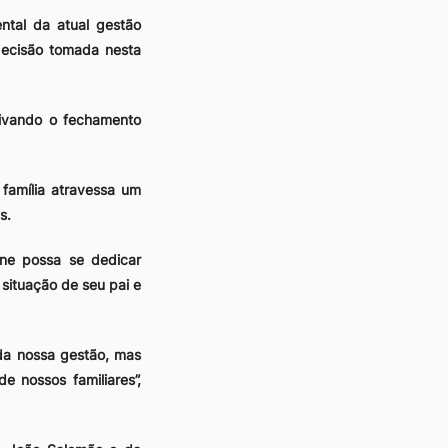
tal da atual gestão
decisão tomada nesta
ivando o fechamento
família atravessa um
s.
ane possa se dedicar
situação de seu pai e
da nossa gestão, mas
nossos familiares”,