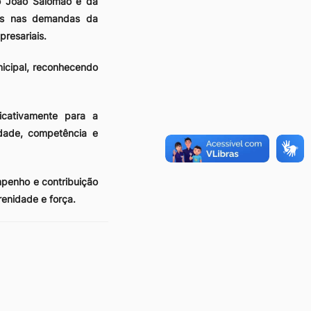
o João Salomão e da
dos nas demandas da
resariais.
nicipal, reconhecendo
icativamente para a
edade, competência e
mpenho e contribuição
renidade e força.