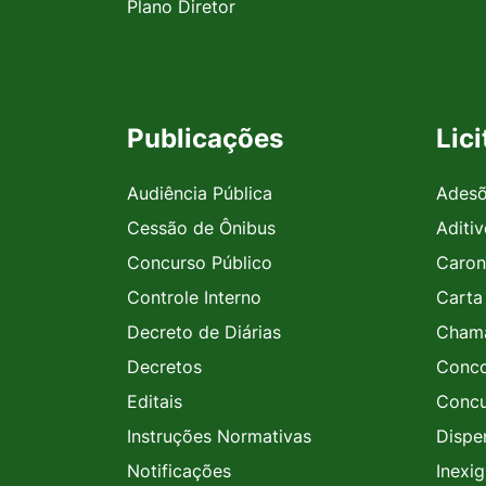
Plano Diretor
Publicações
Lic
Audiência Pública
Ades
Cessão de Ônibus
Aditi
Concurso Público
Caron
Controle Interno
Carta
Decreto de Diárias
Chama
Decretos
Conco
Editais
Concu
Instruções Normativas
Dispe
Notificações
Inexig