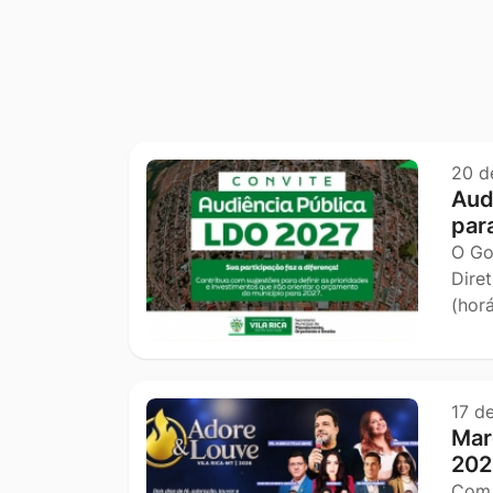
Outras notícia
20 d
Aud
par
O Go
Dire
(hor
17 d
Mar
202
Com 