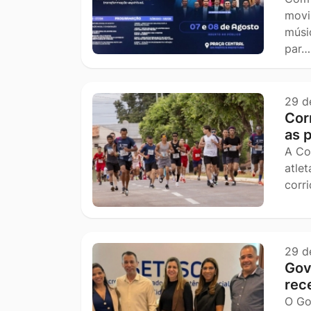
movi
músi
par…
29 d
Cor
as 
A Co
atle
corr
29 d
Gov
rec
O Go