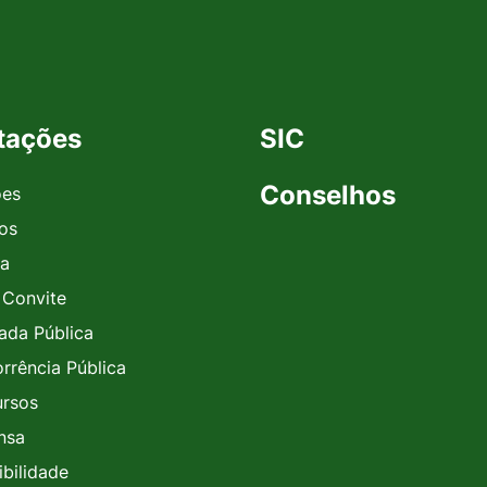
itações
SIC
Conselhos
ões
vos
a
 Convite
da Pública
rrência Pública
rsos
nsa
ibilidade