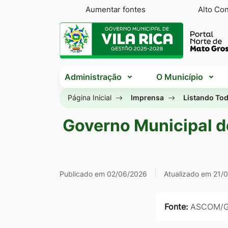
Seção
Ir
Aumentar fontes
Alto Con
de
para
Seção
atalhos
o
do
e
conteúdo
menu
Seção
links
[alt+1]
principal
Administração
O Município
do
de
Ir
menu
Página Inicial
Imprensa
Listando Tod
acessibilidade
para
principal
o
Governo Municipal de
menu
[alt+2]
Ir
Publicado em 02/06/2026
Atualizado em 21/
para
a
Fonte:
ASCOM/
busca
[alt+3]