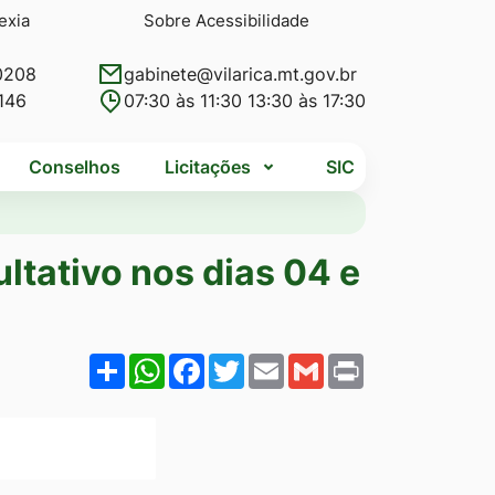
exia
Sobre Acessibilidade
0208
gabinete@vilarica.mt.gov.br
146
07:30 às 11:30 13:30 às 17:30
Conselhos
Licitações
SIC
ltativo nos dias 04 e
Share
WhatsApp
Facebook
Twitter
Email
Gmail
Print