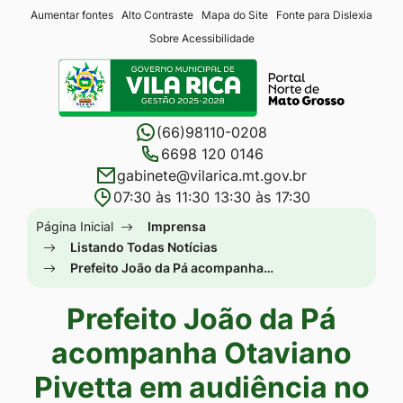
Seção
Ir
Aumentar fontes
Alto Contraste
Mapa do Site
Fonte para Dislexia
Sobre Acessibilidade
de
para
Seção
atalhos
o
do
e
conteúdo
menu
links
[alt+1]
(66)98110-0208
principal
de
Ir
6698 120 0146
gabinete@vilarica.mt.gov.br
acessibilidade
para
07:30 às 11:30 13:30 às 17:30
o
Seção
Página Inicial
Imprensa
menu
do
Listando Todas Notícias
[alt+2]
Prefeito João da Pá acompanha…
menu
Ir
principal
Prefeito João da Pá
para
a
acompanha Otaviano
busca
Pivetta em audiência no
[alt+3]