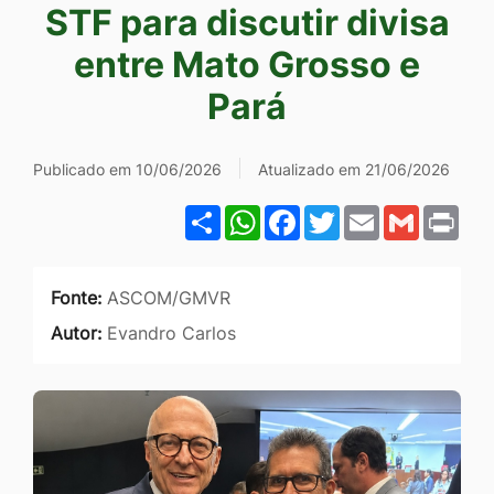
STF para discutir divisa
Ir
para
entre Mato Grosso e
o
Pará
rodapé
[alt+4]
Publicado em 10/06/2026
Atualizado em 21/06/2026
Share
WhatsApp
Facebook
Twitter
Email
Gmail
Pri
Fonte:
ASCOM/GMVR
Autor:
Evandro Carlos