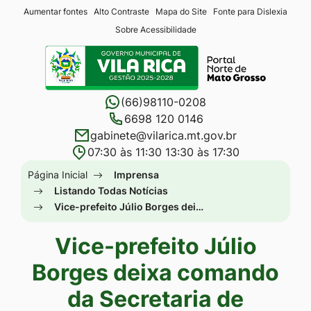
Seção
Ir
Aumentar fontes
Alto Contraste
Mapa do Site
Fonte para Dislexia
Sobre Acessibilidade
de
para
Seção
atalhos
o
do
e
conteúdo
menu
links
[alt+1]
(66)98110-0208
principal
de
Ir
6698 120 0146
gabinete@vilarica.mt.gov.br
acessibilidade
para
07:30 às 11:30 13:30 às 17:30
o
Seção
Página Inicial
Imprensa
menu
do
Listando Todas Notícias
[alt+2]
Vice-prefeito Júlio Borges dei…
menu
Ir
principal
Vice-prefeito Júlio
para
a
Borges deixa comando
busca
da Secretaria de
[alt+3]