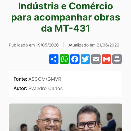
Indústria e Comércio
Ir
para
para acompanhar obras
o
da MT-431
rodapé
[alt+4]
Publicado em 19/05/2026
Atualizado em 21/06/2026
Share
WhatsApp
Facebook
Twitter
Email
Gmail
Pri
Fonte:
ASCOM/GMVR
Autor:
Evandro Carlos