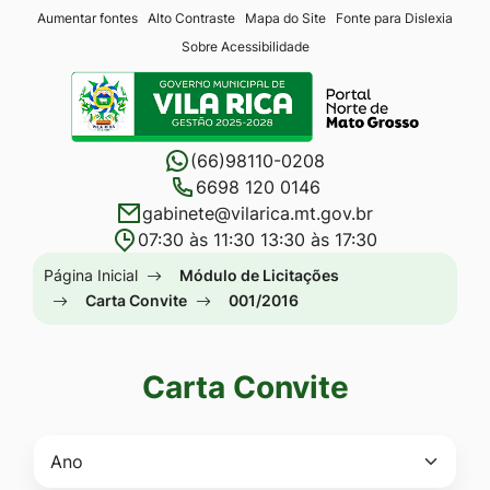
Seção
Ir
Aumentar fontes
Alto Contraste
Mapa do Site
Fonte para Dislexia
Sobre Acessibilidade
de
para
Seção
atalhos
o
do
e
conteúdo
menu
links
[alt+1]
(66)98110-0208
principal
de
Ir
6698 120 0146
gabinete@vilarica.mt.gov.br
acessibilidade
para
07:30 às 11:30 13:30 às 17:30
o
Seção
Página Inicial
Módulo de Licitações
menu
do
Carta Convite
001/2016
[alt+2]
menu
Ir
principal
para
Carta Convite
a
busca
[alt+3]