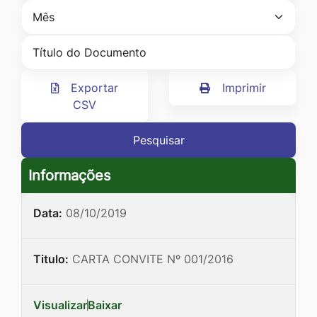
Ir
para
o
rodapé
Exportar
Imprimir
[alt+4]
CSV
Pesquisar
Informações
Data:
08/10/2019
Titulo:
CARTA CONVITE Nº 001/2016
Visualizar
Baixar