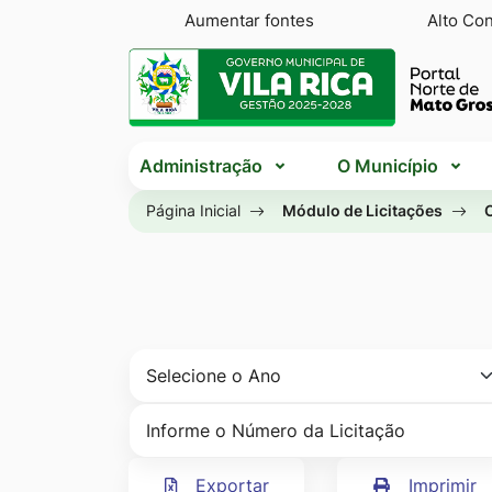
Seção
Ir
Aumentar fontes
Alto Con
de
para
Seção
atalhos
o
do
e
conteúdo
menu
Seção
links
[alt+1]
principal
Administração
O Município
do
de
Ir
menu
Página Inicial
Módulo de Licitações
acessibilidade
para
principal
o
menu
[alt+2]
Ir
para
a
busca
[alt+3]
Exportar
Imprimir