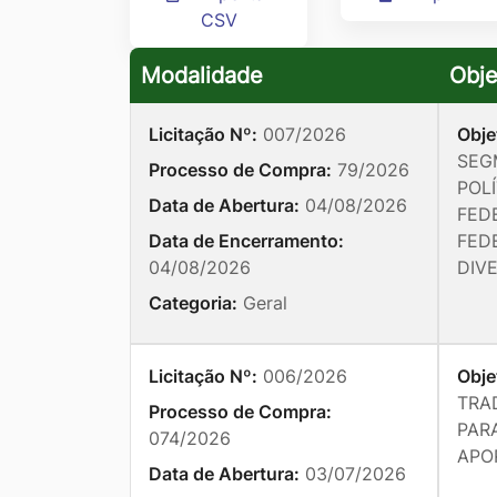
CSV
Ir
para
Modalidade
Obje
o
rodapé
Licitação Nº:
007/2026
Obje
[alt+4]
SEG
Processo de Compra:
79/2026
POLÍ
Data de Abertura:
04/08/2026
FED
Data de Encerramento:
FEDE
04/08/2026
DIV
Categoria:
Geral
Licitação Nº:
006/2026
Obje
TRA
Processo de Compra:
PAR
074/2026
APO
Data de Abertura:
03/07/2026