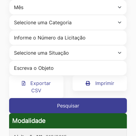
Ir
para
o
rodapé
[alt+4]
Exportar
Imprimir
CSV
Pesquisar
Modalidade