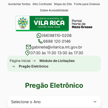
Seção
Ir
Aumentar fontes
Alto Contraste
Mapa do Site
Fonte para Dislexia
Sobre Acessibilidade
de
para
Seção
atalhos
o
do
e
conteúdo
menu
links
[alt+1]
(66)98110-0208
principal
de
Ir
6698 120 0146
gabinete@vilarica.mt.gov.br
acessibilidade
para
07:30 às 11:30 13:30 às 17:30
o
Seção
Página Inicial
Módulo de Licitações
menu
do
Pregão Eletrônico
[alt+2]
menu
Ir
principal
para
Pregão Eletrônico
a
busca
[alt+3]