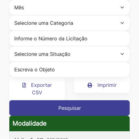
Ir
para
o
rodapé
[alt+4]
Exportar
Imprimir
CSV
Pesquisar
Modalidade