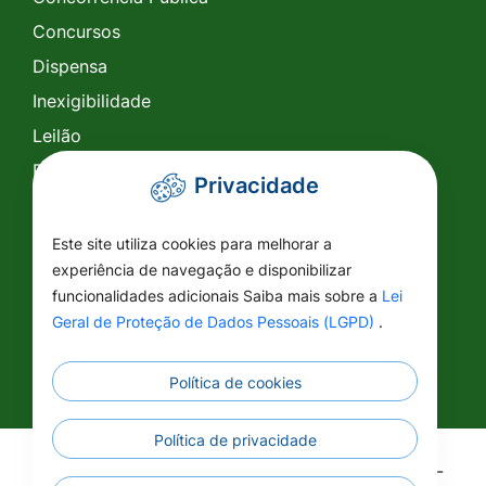
Concursos
Dispensa
Inexigibilidade
Leilão
Pregão Eletrônico
Privacidade
Pregão Presencial
Tomada de Preço
Este site utiliza cookies para melhorar a
experiência de navegação e disponibilizar
SIC
funcionalidades adicionais Saiba mais sobre a
Lei
Conselhos
Geral de Proteção de Dados Pessoais (LGPD)
.
Política de cookies
Política de privacidade
©2026 - Prefeitura Municipal de Vila Rica - MT -