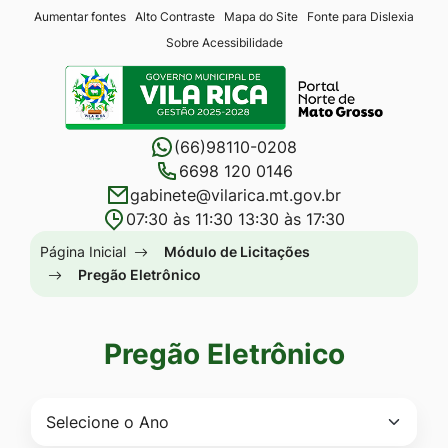
Seção
Ir
Aumentar fontes
Alto Contraste
Mapa do Site
Fonte para Dislexia
Sobre Acessibilidade
de
para
Seção
atalhos
o
do
e
conteúdo
menu
links
[alt+1]
(66)98110-0208
principal
de
Ir
6698 120 0146
gabinete@vilarica.mt.gov.br
acessibilidade
para
07:30 às 11:30 13:30 às 17:30
o
Seção
Página Inicial
Módulo de Licitações
menu
do
Pregão Eletrônico
[alt+2]
menu
Ir
principal
para
Pregão Eletrônico
a
busca
[alt+3]