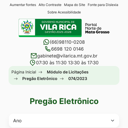
Seção
Ir
Aumentar fontes
Alto Contraste
Mapa do Site
Fonte para Dislexia
Sobre Acessibilidade
de
para
Seção
atalhos
o
do
e
conteúdo
menu
links
[alt+1]
(66)98110-0208
principal
de
Ir
6698 120 0146
gabinete@vilarica.mt.gov.br
acessibilidade
para
07:30 às 11:30 13:30 às 17:30
o
Seção
Página Inicial
Módulo de Licitações
menu
do
Pregão Eletrônico
074/2023
[alt+2]
menu
Ir
principal
para
Pregão Eletrônico
a
busca
[alt+3]