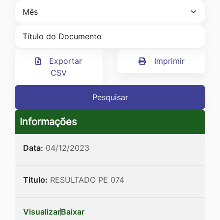
Ir
para
o
rodapé
Exportar
Imprimir
[alt+4]
CSV
Pesquisar
Informações
Data:
04/12/2023
Titulo:
RESULTADO PE 074
Visualizar
Baixar