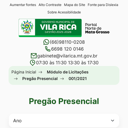
Seção
Ir
Aumentar fontes
Alto Contraste
Mapa do Site
Fonte para Dislexia
Sobre Acessibilidade
de
para
Seção
atalhos
o
do
e
conteúdo
menu
links
[alt+1]
(66)98110-0208
principal
de
Ir
6698 120 0146
gabinete@vilarica.mt.gov.br
acessibilidade
para
07:30 às 11:30 13:30 às 17:30
o
Seção
Página Inicial
Módulo de Licitações
menu
do
Pregão Presencial
001/2021
[alt+2]
menu
Ir
principal
para
Pregão Presencial
a
busca
[alt+3]