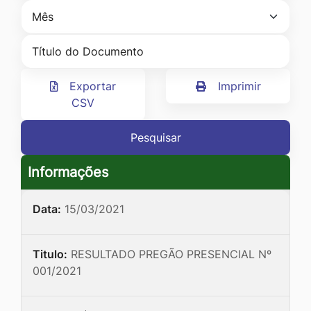
Ir
para
o
rodapé
Exportar
Imprimir
[alt+4]
CSV
Pesquisar
Informações
Data:
15/03/2021
Titulo:
RESULTADO PREGÃO PRESENCIAL Nº
001/2021