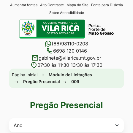
Seção
Ir
Aumentar fontes
Alto Contraste
Mapa do Site
Fonte para Dislexia
Sobre Acessibilidade
de
para
Seção
atalhos
o
do
e
conteúdo
menu
links
[alt+1]
(66)98110-0208
principal
de
Ir
6698 120 0146
gabinete@vilarica.mt.gov.br
acessibilidade
para
07:30 às 11:30 13:30 às 17:30
o
Seção
Página Inicial
Módulo de Licitações
menu
do
Pregão Presencial
009
[alt+2]
menu
Ir
principal
para
Pregão Presencial
a
busca
[alt+3]