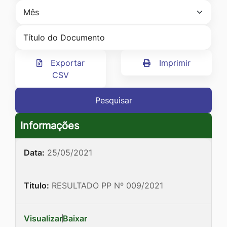
Ir
para
o
rodapé
Exportar
Imprimir
[alt+4]
CSV
Pesquisar
Informações
Data:
25/05/2021
Titulo:
RESULTADO PP Nº 009/2021
Visualizar
Baixar