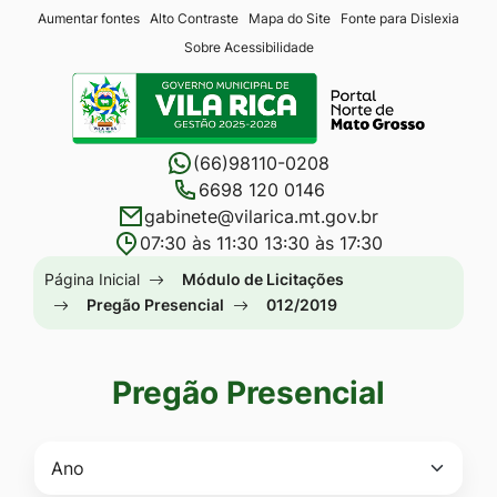
Seção
Ir
Aumentar fontes
Alto Contraste
Mapa do Site
Fonte para Dislexia
Sobre Acessibilidade
de
para
Seção
atalhos
o
do
e
conteúdo
menu
links
[alt+1]
(66)98110-0208
principal
de
Ir
6698 120 0146
gabinete@vilarica.mt.gov.br
acessibilidade
para
07:30 às 11:30 13:30 às 17:30
o
Seção
Página Inicial
Módulo de Licitações
menu
do
Pregão Presencial
012/2019
[alt+2]
menu
Ir
principal
para
Pregão Presencial
a
busca
[alt+3]