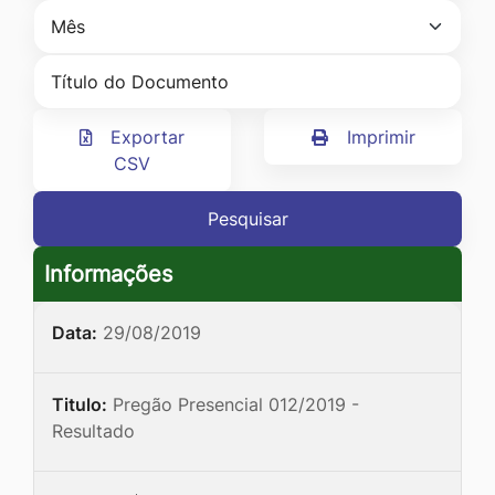
Ir
para
o
rodapé
Exportar
Imprimir
[alt+4]
CSV
Pesquisar
Informações
Data:
29/08/2019
Titulo:
Pregão Presencial 012/2019 -
Resultado