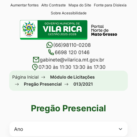
Seção
Ir
Aumentar fontes
Alto Contraste
Mapa do Site
Fonte para Dislexia
Sobre Acessibilidade
de
para
Seção
atalhos
o
do
e
conteúdo
menu
links
[alt+1]
(66)98110-0208
principal
de
Ir
6698 120 0146
gabinete@vilarica.mt.gov.br
acessibilidade
para
07:30 às 11:30 13:30 às 17:30
o
Seção
Página Inicial
Módulo de Licitações
menu
do
Pregão Presencial
013/2021
[alt+2]
menu
Ir
principal
para
Pregão Presencial
a
busca
[alt+3]