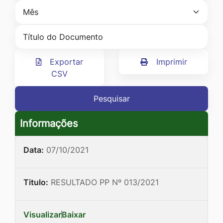
Ir
para
o
rodapé
Exportar
Imprimir
[alt+4]
CSV
Pesquisar
Informações
Data:
07/10/2021
Titulo:
RESULTADO PP Nº 013/2021
Visualizar
Baixar