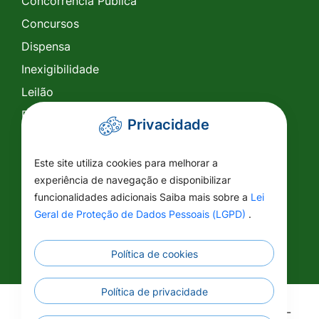
Concorrência Pública
Concursos
Dispensa
Inexigibilidade
Leilão
Pregão Eletrônico
Privacidade
Pregão Presencial
Tomada de Preço
Este site utiliza cookies para melhorar a
experiência de navegação e disponibilizar
SIC
funcionalidades adicionais Saiba mais sobre a
Lei
Conselhos
Geral de Proteção de Dados Pessoais (LGPD)
.
Política de cookies
Política de privacidade
©2026 - Prefeitura Municipal de Vila Rica - MT -