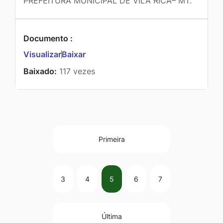
PREFEITURA MUNICIPAL DE VILA RICA– MT.
Documento :
Visualizar
Baixar
Baixado:
117 vezes
Primeira
3
4
5
6
7
Última