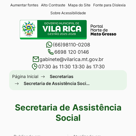
Seção
Ir
Aumentar fontes
Alto Contraste
Mapa do Site
Fonte para Dislexia
Sobre Acessibilidade
de
para
Seção
atalhos
o
do
e
conteúdo
menu
links
[alt+1]
(66)98110-0208
principal
de
Ir
6698 120 0146
gabinete@vilarica.mt.gov.br
acessibilidade
para
07:30 às 11:30 13:30 às 17:30
o
Seção
Página Inicial
Secretarias
menu
do
Secretaria de Assistência Soci…
[alt+2]
menu
Ir
principal
para
Secretaria de Assistência
a
Social
busca
[alt+3]
Seção