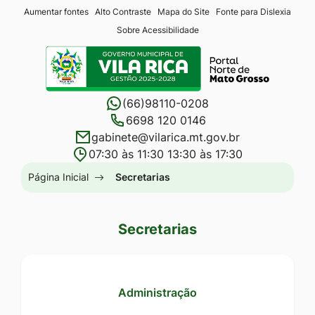
Seção
Ir
Aumentar fontes
Alto Contraste
Mapa do Site
Fonte para Dislexia
Sobre Acessibilidade
de
para
Seção
atalhos
o
do
e
conteúdo
menu
links
[alt+1]
(66)98110-0208
principal
de
Ir
6698 120 0146
gabinete@vilarica.mt.gov.br
acessibilidade
para
07:30 às 11:30 13:30 às 17:30
o
Seção
Página Inicial
Secretarias
menu
do
[alt+2]
menu
Ir
Secretarias
principal
para
a
busca
Administração
[alt+3]