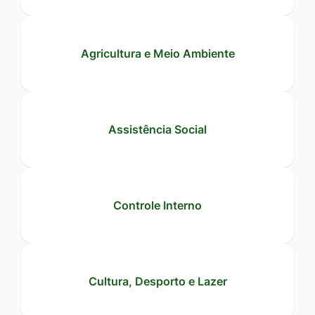
Ir
para
Agricultura e Meio Ambiente
o
rodapé
[alt+4]
Assistência Social
Controle Interno
Cultura, Desporto e Lazer