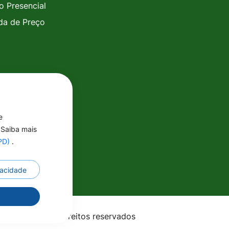
o Presencial
a de Preço
e
 Saiba mais
GPD)
.
ivacidade
r
- MT - Todos os direitos reservados