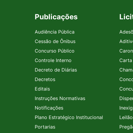
Publicações
Lic
Audiência Pública
Ades
Cessão de Ônibus
Aditi
Concurso Público
Caron
Controle Interno
Carta
Decreto de Diárias
Chama
Decretos
Conco
Editais
Concu
Instruções Normativas
Dispe
Notificações
Inexig
Plano Estratégico Institucional
Leilão
Portarias
Pregã