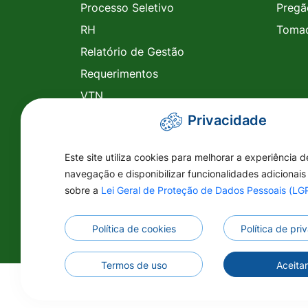
Processo Seletivo
Pregã
RH
Tomad
Relatório de Gestão
Requerimentos
VTN
RH
Privacidade
Legislação
Este site utiliza cookies para melhorar a experiência d
Planejamento
navegação e disponibilizar funcionalidades adicionais
Ações das Secretarias
sobre a
Lei Geral de Proteção de Dados Pessoais (L
Escalas Médicas
Política de cookies
Política de pr
Termos de uso
Aceita
©2026 - Prefeitura Municipal de Vila Rica 