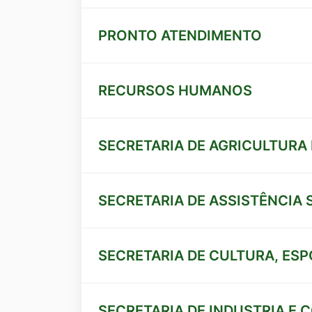
endereços
Ir
para
PRONTO ATENDIMENTO
o
rodapé
RECURSOS HUMANOS
[alt+4]
SECRETARIA DE AGRICULTURA 
SECRETARIA DE ASSISTÊNCIA 
SECRETARIA DE CULTURA, ESP
SECRETARIA DE INDUSTRIA E 