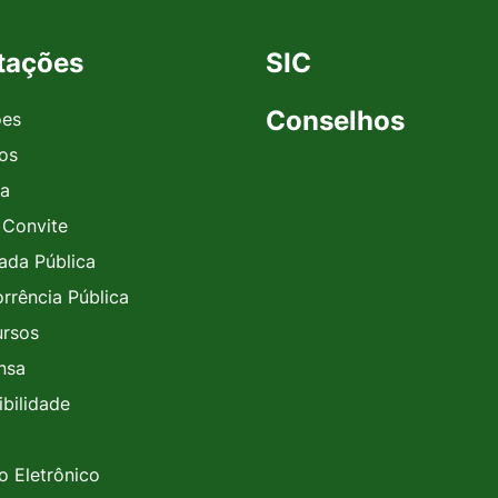
itações
SIC
Conselhos
ões
vos
a
 Convite
da Pública
rrência Pública
rsos
nsa
ibilidade
o Eletrônico