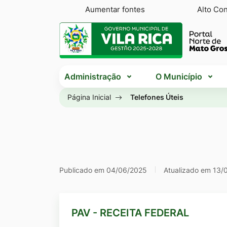
Seção
Ir
Aumentar fontes
Alto Con
de
para
Seção
atalhos
o
do
e
conteúdo
menu
Seção
links
[alt+1]
principal
Administração
O Município
do
de
Ir
menu
Página Inicial
Telefones Úteis
acessibilidade
para
principal
o
menu
[alt+2]
Ir
Seção
Publicado em 04/06/2025
Atualizado em 13/
para
de
a
Telefones
busca
PAV - RECEITA FEDERAL
e
[alt+3]