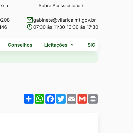
exia
Sobre Acessibilidade
0208
gabinete@vilarica.mt.gov.br
146
07:30 às 11:30 13:30 às 17:30
Conselhos
Licitações
SIC
Share
WhatsApp
Facebook
Twitter
Email
Gmail
Print